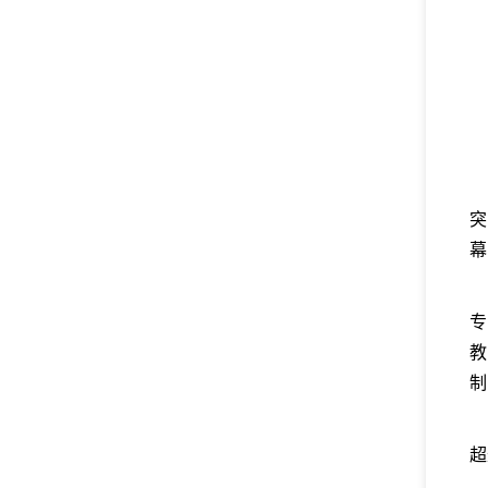
幕
专
教
制
超