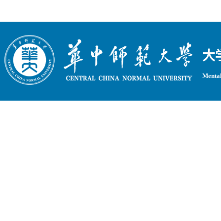
大
Mental