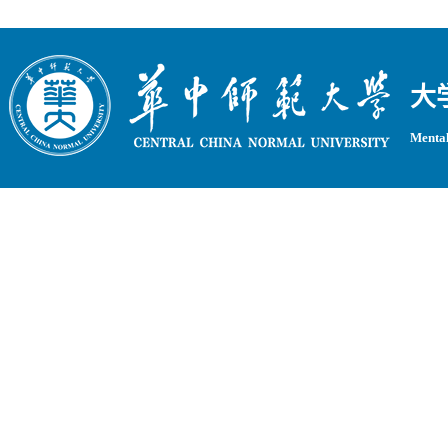
大
Mental