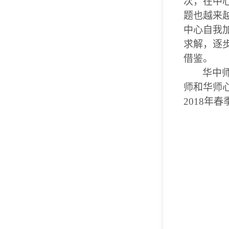
次，在中
题也越来
中心自我
求解，逐
借鉴。
华中
师和华师
2018
年春