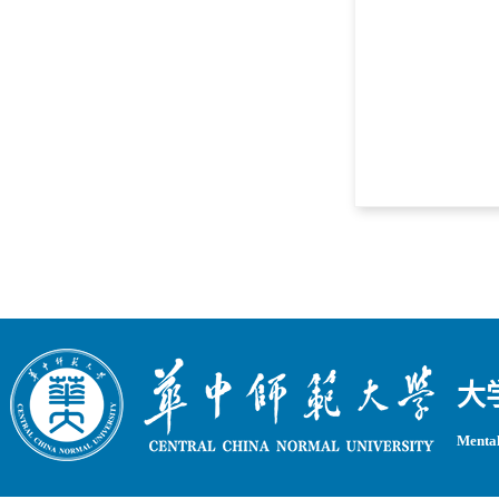
大
Mental