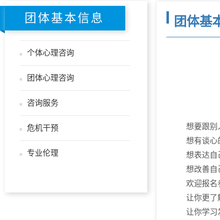
团体基本信息
团体基
个体心理咨询
团体心理咨询
咨询服务
想要跟别
危机干预
想有谈心
专业伦理
想表达自
想改善自
欢迎报名
让你更了
让你学习