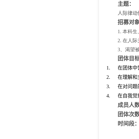
主题：
人际律动
招募对
1. 本
2. 在
3、渴望
团体目
在团体中
在理解和
在对问题
在自我觉
成员人
团体次
时间段