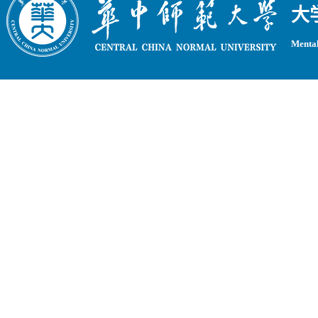
大
Mental